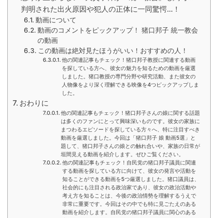
判明された出火原因や犯人の正体に一同驚愕...！
動画について
動画のコメントをピックアップ！ 猪口邦子 統一教会
の動画
この動画は絶対見たほうがいい！おすすめの人！
他の関連記事もチェック！猪口邦子教授に関連する動画
を探している方へ、彼女の魅力を知るための動画を厳選
しました。猪口教授の専門分野や研究活動、また彼女の
人物像をより深く理解できる映像を4つピックアップしま
した。
おわりに
他の関連記事もチェック！猪口邦子さんの娘に関する話題
は多くのファンにとって興味深いものです。彼女の家族に
まつわるエピソードを探している方々へ、特に注目すべき
動画を厳選しました。今回は「猪口邦子 娘 動画5選」と
題して、猪口邦子さんの娘との触れ合いや、家族の日常が
垣間見える動画を紹介します。ぜひご覧ください。
他の関連記事もチェック！自民党の猪口邦子議員に関連
する動画を探している方に向けて、彼女の発言や活動を
知ることができる動画を5つ厳選しました。猪口議員は、
社会的にも注目される政治家であり、彼女の政治活動や
考え方を知ることは、今後の政治情勢を理解するうえで
非常に重要です。今回はその中でも特に見ごたえのある
動画を紹介します。自民党の猪口邦子議員に関心のある