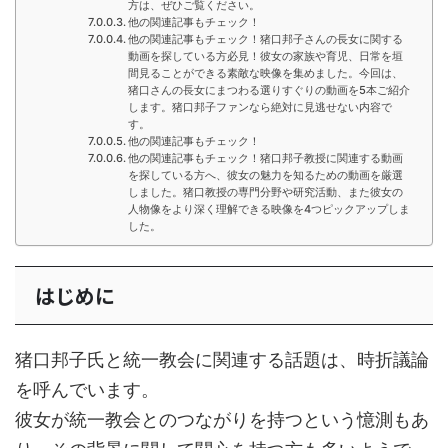
方は、ぜひご覧ください。
他の関連記事もチェック！
他の関連記事もチェック！猪口邦子さんの長女に関する
動画を探している方必見！彼女の家族や育児、日常を垣
間見ることができる素敵な映像を集めました。今回は、
猪口さんの長女にまつわる選りすぐりの動画を5本ご紹介
します。猪口邦子ファンなら絶対に見逃せない内容で
す。
他の関連記事もチェック！
他の関連記事もチェック！猪口邦子教授に関連する動画
を探している方へ、彼女の魅力を知るための動画を厳選
しました。猪口教授の専門分野や研究活動、また彼女の
人物像をより深く理解できる映像を4つピックアップしま
した。
はじめに
猪口邦子氏と統一教会に関連する話題は、時折議論
を呼んでいます。
彼女が統一教会とのつながりを持つという憶測もあ