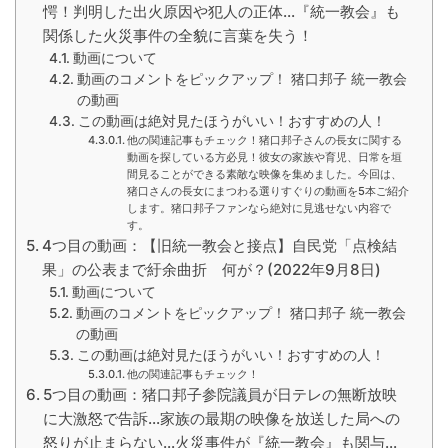
愕！判明した出火原因や犯人の正体...『統一教会』も
関係した火災事件の全貌に言葉を失う！
動画について
動画のコメントをピックアップ！ 猪口邦子 統一教会
の動画
この動画は絶対見たほうがいい！おすすめの人！
他の関連記事もチェック！猪口邦子さんの長女に関する
動画を探している方必見！彼女の家族や育児、日常を垣
間見ることができる素敵な映像を集めました。今回は、
猪口さんの長女にまつわる選りすぐりの動画を5本ご紹介
します。猪口邦子ファンなら絶対に見逃せない内容で
す。
4つ目の動画：【旧統一教会と接点】自民党「点検結
果」の公表まで紆余曲折 何が？(2022年9月8日)
動画について
動画のコメントをピックアップ！ 猪口邦子 統一教会
の動画
この動画は絶対見たほうがいい！おすすめの人！
他の関連記事もチェック！
5つ目の動画：猪口邦子参院議員が日テレの無断放映
に大激怒で告訴...家族の最期の映像を放送した局への
怒りが止まらない...火災事件が『統一教会』も関与...