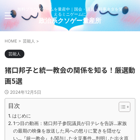
無料ブラウザゲームを量産中｜国会・議員・時事ネタを笑
えるミニゲームに
政治系クソゲー量産所
HOME
>
芸能人
>
芸能人
猪口邦子と統一教会の関係を知る！厳選動
画5選
2024年12月5日
目次
はじめに
1つ目の動画：猪口邦子参院議員が日テレを告訴...家族
の最期の映像を放送した局への怒りに驚きを隠せな
い...『統一教会』も関与した火災事件...判明した出火原