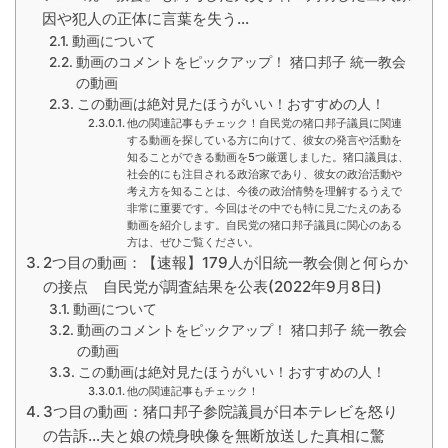
因や犯人の正体に言葉を失う...
動画について
動画のコメントをピックアップ！ 猪口邦子 統一教会
の動画
この動画は絶対見たほうがいい！おすすめの人！
他の関連記事もチェック！自民党の猪口邦子議員に関連
する動画を探している方に向けて、彼女の発言や活動を
知ることができる動画を5つ厳選しました。猪口議員は、
社会的にも注目される政治家であり、彼女の政治活動や
考え方を知ることは、今後の政治情勢を理解するうえで
非常に重要です。今回はその中でも特に見ごたえのある
動画を紹介します。自民党の猪口邦子議員に関心のある
方は、ぜひご覧ください。
2つ目の動画：【速報】179人が旧統一教会側と何らか
の接点 自民党が調査結果を公表(2022年9月8日)
動画について
動画のコメントをピックアップ！ 猪口邦子 統一教会
の動画
この動画は絶対見たほうがいい！おすすめの人！
他の関連記事もチェック！
3つ目の動画：猪口邦子参院議員が日本テレビを怒り
の告訴...夫と娘の焼身映像を無断放送した真相に驚