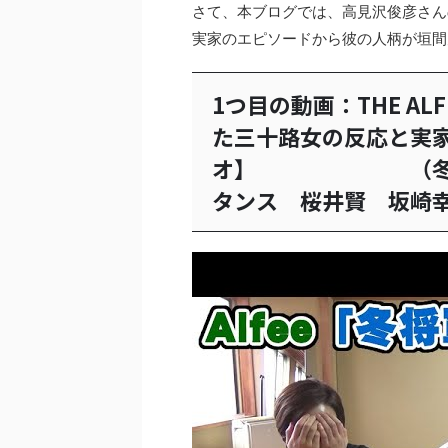
さて、本ブログでは、高見沢俊彦さん
実家のエピソードから彼の人柄が垣間
1つ目の動画：THE A
た三十路女の反応と実家
オ】 （冬将軍 
タンス 桜井賢 坂崎