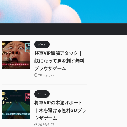
ゲーム
将軍VIP涙腺アタック｜
蚊になって鼻を刺す無料
ブラウザゲーム
2026/6/27
ゲーム
将軍VIPの木避けボート
｜木を避ける無料3Dブラ
ウザゲーム
2026/6/27