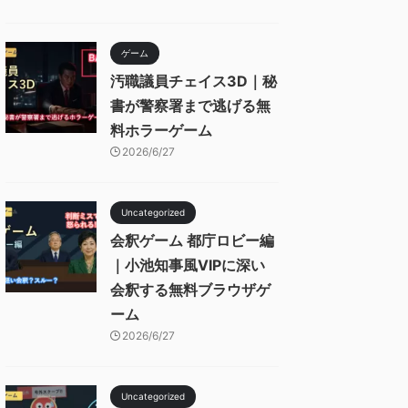
ゲーム
汚職議員チェイス3D｜秘
書が警察署まで逃げる無
料ホラーゲーム
2026/6/27
Uncategorized
会釈ゲーム 都庁ロビー編
｜小池知事風VIPに深い
会釈する無料ブラウザゲ
ーム
2026/6/27
Uncategorized