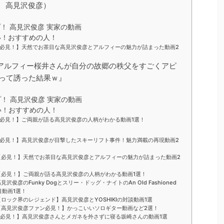
 高見沢俊彦）
！ 高見沢俊彦 実家の動画
い！おすすめの人！
必見！】天然でお茶目な高見沢俊彦とアルフィーの魅力が詰まった動画2
】『アルフィー桜井さんが自分の故郷の秩父をすごくアピ
って誘った結果ｗ』
！ 高見沢俊彦 実家の動画
い！おすすめの人！
必見！】ご両親が語る高見沢俊彦の人柄がわかる動画1選！
必見！】高見沢俊彦が目撃したスキーリフト事件！魅力満載の再現動画2
【必見！】天然でお茶目な高見沢俊彦とアルフィーの魅力が詰まった動画2
【必見！】ご両親が語る高見沢俊彦の人柄がわかる動画1選！
俊彦のFunky Dogとスリー・ドッグ・ナイトのAn Old Fashioned
注目動画1選！
ロック界のレジェンド】高見沢俊彦とYOSHIKIの対談動画1選
【高見沢俊彦ファン必見！】かっこいいソロギター動画など2選！
必見！】高見沢俊彦さんとメガネを外さずに寝る坂崎さんの動画1選