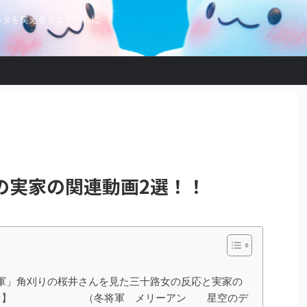
ネタを笑えるミニゲームに
の実家の関連動画2選！！
「冬将軍」角刈りの桜井さんを見た三十路女の反応と実家の
るラジオ】 （冬将軍 メリーアン 星空のデ