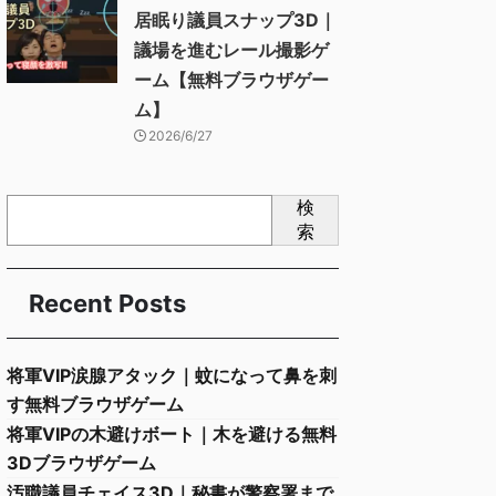
居眠り議員スナップ3D｜
議場を進むレール撮影ゲ
ーム【無料ブラウザゲー
ム】
2026/6/27
検
索
Recent Posts
将軍VIP涙腺アタック｜蚊になって鼻を刺
す無料ブラウザゲーム
将軍VIPの木避けボート｜木を避ける無料
3Dブラウザゲーム
汚職議員チェイス3D｜秘書が警察署まで