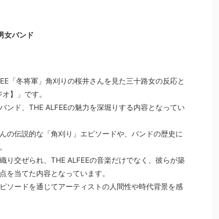
り男女バンド
LFEE「冬将軍」角刈りの桜井さんを見た三十路女の反応と
ジオ】」です。
ンド、THE ALFEEの魅力を深堀りする内容となってい
んの伝説的な「角刈り」エピソードや、バンドの歴史に
。
り交ぜられ、THE ALFEEの音楽だけでなく、彼らが築
点を当てた内容となっています。
ピソードを通じてアーティストの人間性や時代背景を感