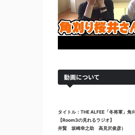
動画について
タイトル：THE ALFEE「冬将軍
【Room3の見れるラジオ】
井賢 坂崎幸之助 高見沢俊彦）