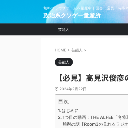
無料ブラウザゲームを量産中｜国会・議員・時事
政治系クソゲー量産所
芸能人
HOME
>
芸能人
>
芸能人
【必見】高見沢俊彦
2024年2月22日
目次
はじめに
1つ目の動画：THE ALFEE
焼酎の話【Room3の見れ