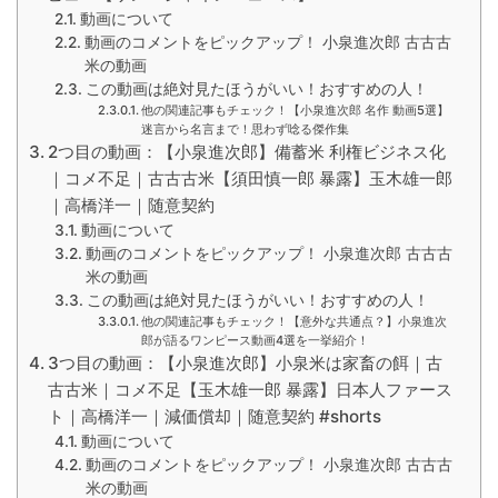
動画について
動画のコメントをピックアップ！ 小泉進次郎 古古古
米の動画
この動画は絶対見たほうがいい！おすすめの人！
他の関連記事もチェック！【小泉進次郎 名作 動画5選】
迷言から名言まで！思わず唸る傑作集
2つ目の動画：【小泉進次郎】備蓄米 利権ビジネス化
｜コメ不足｜古古古米【須田慎一郎 暴露】玉木雄一郎
｜高橋洋一｜随意契約
動画について
動画のコメントをピックアップ！ 小泉進次郎 古古古
米の動画
この動画は絶対見たほうがいい！おすすめの人！
他の関連記事もチェック！【意外な共通点？】小泉進次
郎が語るワンピース動画4選を一挙紹介！
3つ目の動画：【小泉進次郎】小泉米は家畜の餌｜古
古古米｜コメ不足【玉木雄一郎 暴露】日本人ファース
ト｜高橋洋一｜減価償却｜随意契約 #shorts
動画について
動画のコメントをピックアップ！ 小泉進次郎 古古古
米の動画