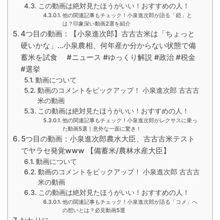
この動画は絶対見たほうがいい！おすすめの人！
他の関連記事もチェック！小泉進次郎が語る「鎧」と
は？印象深い動画2選を紹介
4つ目の動画：【小泉進次郎】古古古米は「ちょっと
硬いかな」…小泉農相、何年産か分からない状態で備
蓄米を試食 #ニュース #ゆっくり解説 #政治 #税金
#選挙
動画について
動画のコメントをピックアップ！ 小泉進次郎 古古古
米の動画
この動画は絶対見たほうがいい！おすすめの人！
他の関連記事もチェック！小泉進次郎がレクサスに乗っ
た動画5選｜意外な一面に驚き！
5つ目の動画：小泉進次郎農水大臣、古古古米テスト
でヤラセ発覚www 【備蓄米/農林水産大臣】
動画について
動画のコメントをピックアップ！ 小泉進次郎 古古古
米の動画
この動画は絶対見たほうがいい！おすすめの人！
他の関連記事もチェック！小泉進次郎が語る「コメ」へ
の想いとは？必見動画5選