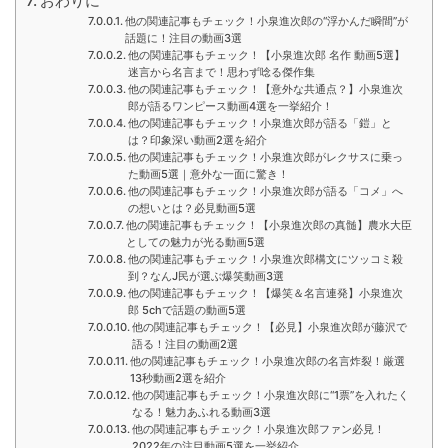
おわりに
他の関連記事もチェック！小泉進次郎の“浮かんだ瞬間”が
話題に！注目の動画3選
他の関連記事もチェック！【小泉進次郎 名作 動画5選】
迷言から名言まで！思わず唸る傑作集
他の関連記事もチェック！【意外な共通点？】小泉進次
郎が語るワンピース動画4選を一挙紹介！
他の関連記事もチェック！小泉進次郎が語る「鎧」と
は？印象深い動画2選を紹介
他の関連記事もチェック！小泉進次郎がレクサスに乗っ
た動画5選｜意外な一面に驚き！
他の関連記事もチェック！小泉進次郎が語る「コメ」へ
の想いとは？必見動画5選
他の関連記事もチェック！【小泉進次郎の真髄】農水大臣
としての魅力が光る動画5選
他の関連記事もチェック！小泉進次郎構文にツッコミ殺
到？なんJ民が選ぶ爆笑動画3選
他の関連記事もチェック！【爆笑＆名言連発】小泉進次
郎 5chで話題の動画5選
他の関連記事もチェック！【必見】小泉進次郎が藤沢で
語る！注目の動画2選
他の関連記事もチェック！小泉進次郎の名言炸裂！厳選
13秒動画2選を紹介
他の関連記事もチェック！小泉進次郎に“1票”を入れたく
なる！魅力あふれる動画3選
他の関連記事もチェック！小泉進次郎ファン必見！
2022年の注目動画5選を一挙紹介