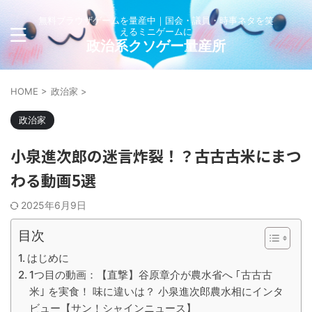
無料ブラウザゲームを量産中｜国会・議員・時事ネタを笑
えるミニゲームに
政治系クソゲー量産所
HOME
>
政治家
>
政治家
小泉進次郎の迷言炸裂！？古古古米にまつ
わる動画5選
2025年6月9日
目次
はじめに
1つ目の動画：【直撃】谷原章介が農水省へ ｢古古古
米｣ を実食！ 味に違いは？ 小泉進次郎農水相にインタ
ビュー【サン！シャインニュース】